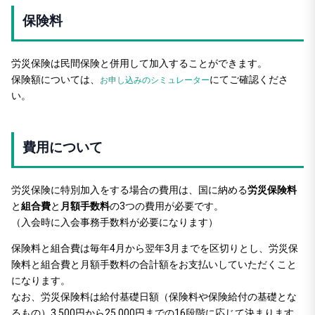
保険料
労災保険は民間保険と併用して加入することができます。
保険額については、
にてご確認くださ
お申し込みのシミュレーター
い。
費用について
労災保険に特別加入をする場合の費用は、国に納める
労災保険料
と
組合費
と
月額手数料
の3つの費用が必要です。
（入会時に入会事務手数料が必要になります）
保険料と組合費は毎年4月から翌年3月までを区切りとし、労災保
険料と組合費と月額手数料の合計額をお支払いしていただくこと
になります。
なお、労災保険料は給付基礎日額（保険料や保険給付の基礎とな
るもの）3,500円から25,000円までの16段階に応じて決まります。